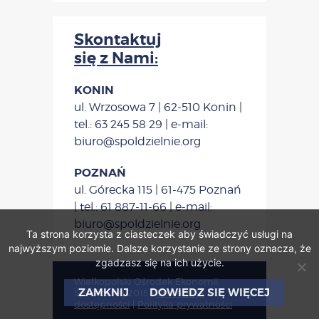
Skontaktuj
się z Nami:
KONIN
ul. Wrzosowa 7 | 62-510 Konin |
tel.: 63 245 58 29 | e-mail:
biuro@spoldzielnie.org
POZNAŃ
ul. Górecka 115 | 61-475 Poznań
| tel.: 61 887-11-66 | e-mail:
biuro@spoldzielnie.org
Ta strona korzysta z ciasteczek aby świadczyć usługi na
najwyższym poziomie. Dalsze korzystanie ze strony oznacza, że
zgadzasz się na ich użycie.
Wielkopolski Ośrodek Ekonomii
ZAMKNIJ
DOWIEDZ SIĘ WIĘCEJ
Społecznej 2015
|
Deklaracja
dostępności
|
Polityka prywatności