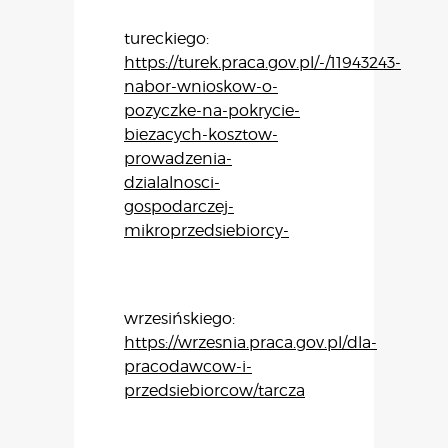
tureckiego:
https://turek.praca.gov.pl/-/11943243-
nabor-wnioskow-o-
pozyczke-na-pokrycie-
biezacych-kosztow-
prowadzenia-
dzialalnosci-
gospodarczej-
mikroprzedsiebiorcy-
wrzesińskiego:
https://wrzesnia.praca.gov.pl/dla-
pracodawcow-i-
przedsiebiorcow/tarcza