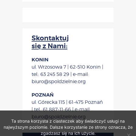
Skontaktuj
się z Nami:
KONIN
ul. Wrzosowa 7 | 62-510 Konin |
tel.: 63 245 58 29 | e-mail:
biuro@spoldzielnie.org
POZNAŃ
ul. Górecka 115 | 61-475 Poznań
| tel.: 61 887-11-66 | e-mail:
biuro@spoldzielnie.org
Ta strona korzysta z ciasteczek aby świadczyć usługi na
najwyższym poziomie. Dalsze korzystanie ze strony oznacza, że
zgadzasz się na ich użycie.