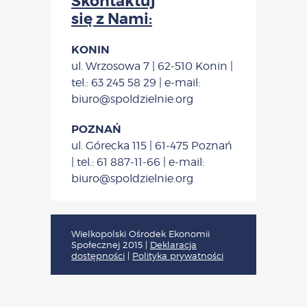
Skontaktuj
się z Nami:
KONIN
ul. Wrzosowa 7 | 62-510 Konin |
tel.: 63 245 58 29 | e-mail:
biuro@spoldzielnie.org
POZNAŃ
ul. Górecka 115 | 61-475 Poznań
| tel.: 61 887-11-66 | e-mail:
biuro@spoldzielnie.org
Wielkopolski Ośrodek Ekonomii
Społecznej 2015
|
Deklaracja
dostępności
|
Polityka prywatności