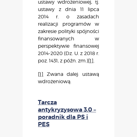
ustawy wdrożeniowej, tj.
ustawy z dnia
11 lipca
2014 r. o zasadach
realizacji programów w
zakresie polityki spójności
finansowanych
w
perspektywie finansowej
2014-2020 (Dz. U. z 2018 r.
poz. 1431, z późn. zm.)
[1]
.
[1]
Zwana dalej: ustawą
wdrożeniową.
Tarcza
antykryzysowa 3.0 –
poradnik dla PS i
PES