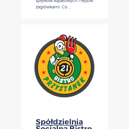
spływów kajakowych i rejsów
żaglówkami. Co …
Spółdzielnia
Socjalna Bistro