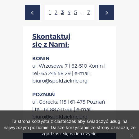
3
1
2
4
5
…
7
Skontaktuj
się z Nami:
KONIN
ul. Wrzosowa 7 | 62-510 Konin |
tel.: 63 245 58 29 | e-mail:
biuro@spoldzielnie.org
POZNAŃ
ul. Górecka 115 | 61-475 Poznań
| tel.: 61 887-11-66 | e-mail:
biuro@spoldzielnie.org
Ta strona korzysta z ciasteczek aby świadczyć usługi na
najwyższym poziomie. Dalsze korzystanie ze strony oznacza, że
zgadzasz się na ich użycie.