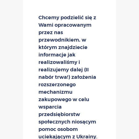
Chcemy podzielić się z
Wami opracowanym
przez nas
przewodnikiem,
w
którym znajdziecie
informacje jak
realizowaliśmy i
realizujemy dalej (II
nabór trwa!) założenia
rozszerzonego
mechanizmu
zakupowego w celu
wsparcia
przedsiębiorstw
społecznych niosącym
pomoc osobom
uciekającym z Ukrainy.