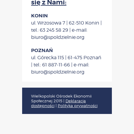
się z Nami:
KONIN
ul. Wrzosowa 7 | 62-510 Konin |
tel.: 63 245 58 29 | e-mail:
biuro@spoldzielnie.org
POZNAŃ
ul. Górecka 115 | 61-475 Poznań
| tel.: 61 887-11-66 | e-mail:
biuro@spoldzielnie.org
Wielkopolski Ośrodek Ekonomii
Społecznej 2015
|
Deklaracja
dostępności
|
Polityka prywatności