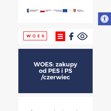
Otwórz
WOES: zakupy
od PES i PS
/czerwiec