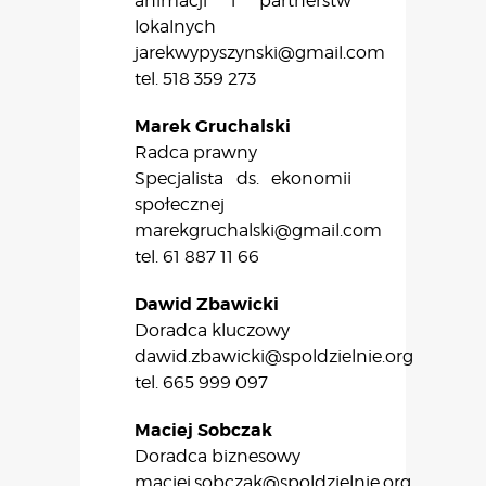
animacji i partnerstw
lokalnych
jarekwypyszynski@gmail.com
tel. 518 359 273
Marek Gruchalski
Radca prawny
Specjalista ds. ekonomii
społecznej
marekgruchalski@gmail.com
tel. 61 887 11 66
Dawid Zbawicki
Doradca kluczowy
dawid.zbawicki@spoldzielnie.org
tel. 665 999 097
Maciej Sobczak
Doradca biznesowy
maciej.sobczak@spoldzielnie.org