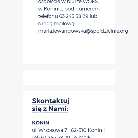
osobiście w biurze WOES
w Koninie, pod numerem
telefonu 63 245 58 29 lub
drogą mailową:
maria.lewandowska@spoldzielnie.org
Skontaktuj
się z Nami:
KONIN
ul. Wrzosowa 7 | 62-510 Konin |
tel.: 63 245 58 29 | e-mail: