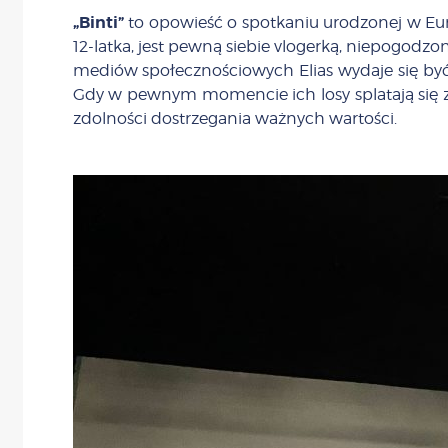
„Binti”
to opowieść o spotkaniu urodzonej w Europ
12-latka, jest pewną siebie vlogerką, niepogodzo
mediów społecznościowych Elias wydaje się być je
Gdy w pewnym momencie ich losy splatają się ze
zdolności dostrzegania ważnych wartości.