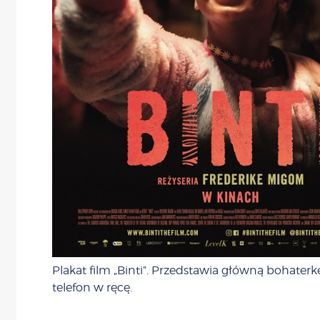
Plakat film „Binti”. Przedstawia główną bohaterk
telefon w ręcę.