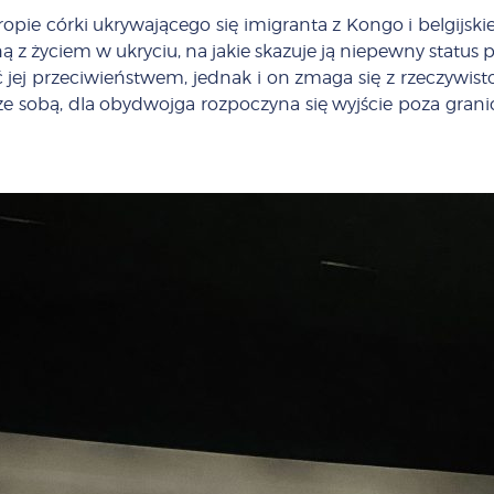
ie córki ukrywającego się imigranta z Kongo i belgijskieg
ną z życiem w ukryciu, na jakie skazuje ją niepewny status 
j przeciwieństwem, jednak i on zmaga się z rzeczywistości
 sobą, dla obydwojga rozpoczyna się wyjście poza granice