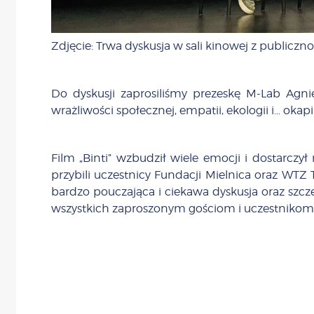
Zdjęcie: Trwa dyskusja w sali kinowej z publicznoś
Do dyskusji zaprosiliśmy prezeskę M-Lab Agn
wrażliwości społecznej, empatii, ekologii i… okapi
Film „Binti” wzbudził wiele emocji i dostarc
przybili uczestnicy Fundacji Mielnica oraz WTZ
bardzo pouczająca i ciekawa dyskusja oraz szcz
wszystkich zaproszonym gościom i uczestniko