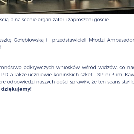
cią, a na scenie organizator i zaproszeni goście.
ieszkę Gołębiowską i przedstawicieli Młodzi Ambasador
!
zył mnóstwo odkrywczych wniosków wśród widzów, co nas
 TPD a także uczniowie konińskich szkół – SP nr 3 im. Ka
ere odpowiedzi naszych gości sprawiły, że ten seans st
dziękujemy!
m