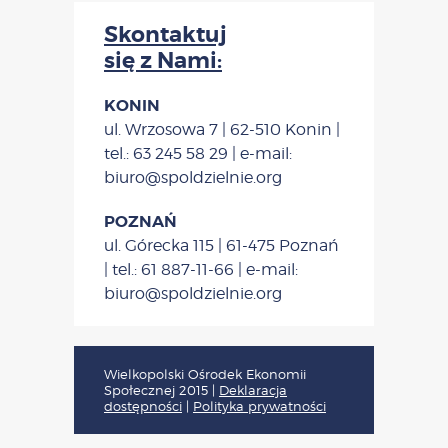
Skontaktuj
się z Nami:
KONIN
ul. Wrzosowa 7 | 62-510 Konin |
tel.: 63 245 58 29 | e-mail:
biuro@spoldzielnie.org
POZNAŃ
ul. Górecka 115 | 61-475 Poznań
| tel.: 61 887-11-66 | e-mail:
biuro@spoldzielnie.org
Wielkopolski Ośrodek Ekonomii
Społecznej 2015
|
Deklaracja
dostępności
|
Polityka prywatności