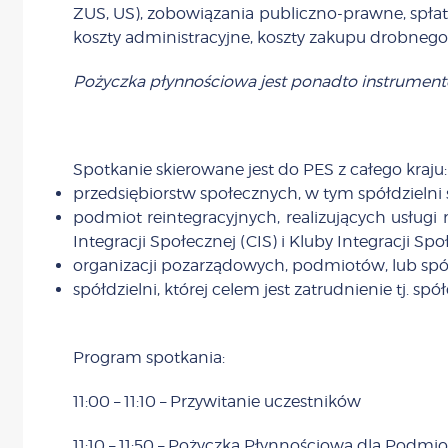
ZUS, US), zobowiązania publiczno-prawne, spłat
koszty administracyjne, koszty zakupu drobneg
Pożyczka płynnościowa jest ponadto instrume
Spotkanie skierowane jest do PES z całego kraju:
przedsiębiorstw społecznych, w tym spółdzielni 
podmiot reintegracyjnych, realizujących usług
Integracji Społecznej (CIS) i Kluby Integracji S
organizacji pozarządowych, podmiotów, lub spółe
spółdzielni, której celem jest zatrudnienie tj. s
Program spotkania:
11:00 – 11:10 – Przywitanie uczestników
11:10 – 11:50 – Pożyczka Płynnościowa dla Podm