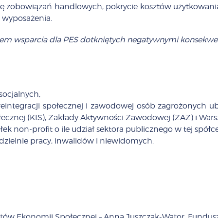
ę zobowiązań handlowych, pokrycie kosztów użytkowania i
o wyposażenia.
ntem wsparcia dla PES dotkniętych negatywnymi konsek
socjalnych,
i reintegracji społecznej i zawodowej osób zagrożonyc
połecznej (KIS), Zakłady Aktywności Zawodowej (ZAZ) i Warsz
k non-profit o ile udział sektora publicznego w tej spółce
półdzielnie pracy, inwalidów i niewidomych.
iotów Ekonomii Społecznej – Anna Juszczak-Wątor, Fundu