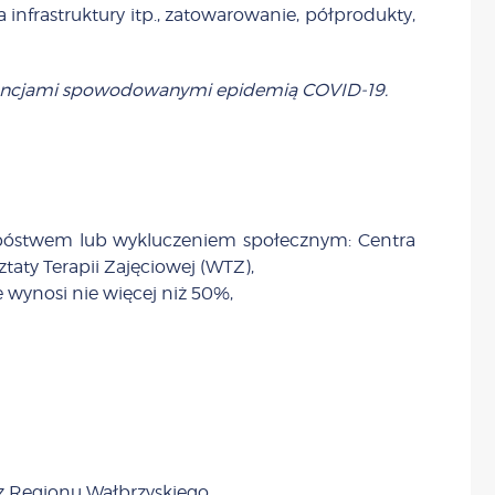
nfrastruktury itp., zatowarowanie, półprodukty,
wencjami spowodowanymi epidemią COVID-19.
h ubóstwem lub wykluczeniem społecznym: Centra
taty Terapii Zajęciowej (WTZ),
 wynosi nie więcej niż 50%,
sz Regionu Wałbrzyskiego