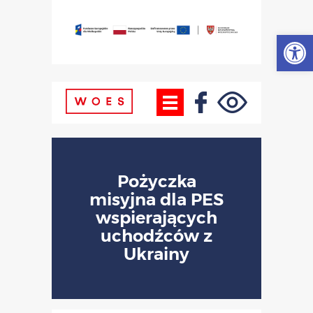
Otwórz
Pożyczka
misyjna dla PES
wspierających
uchodźców z
Ukrainy