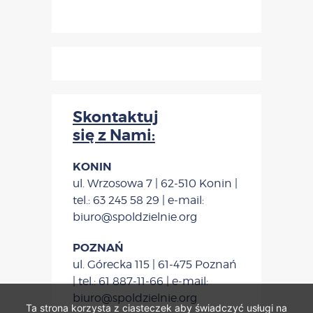
Skontaktuj
się z Nami:
KONIN
ul. Wrzosowa 7 | 62-510 Konin |
tel.: 63 245 58 29 | e-mail:
biuro@spoldzielnie.org
POZNAŃ
ul. Górecka 115 | 61-475 Poznań
| tel.: 61 887-11-66 | e-mail:
biuro@spoldzielnie.org
Ta strona korzysta z ciasteczek aby świadczyć usługi na