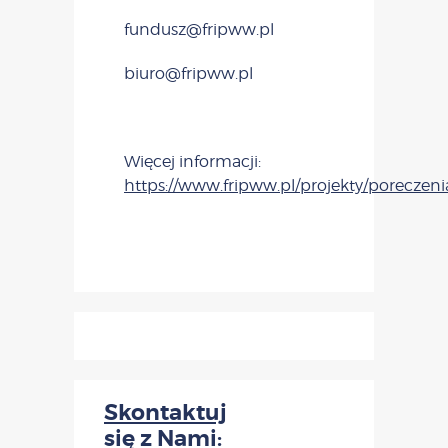
fundusz@fripww.pl
biuro@fripww.pl
Więcej informacji:
https://www.fripww.pl/projekty/porecze
Skontaktuj
się z Nami: