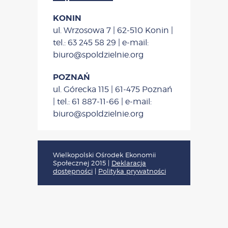
KONIN
ul. Wrzosowa 7 | 62-510 Konin |
tel.: 63 245 58 29 | e-mail:
biuro@spoldzielnie.org
POZNAŃ
ul. Górecka 115 | 61-475 Poznań
| tel.: 61 887-11-66 | e-mail:
biuro@spoldzielnie.org
Wielkopolski Ośrodek Ekonomii
Społecznej 2015
|
Deklaracja
dostępności
|
Polityka prywatności