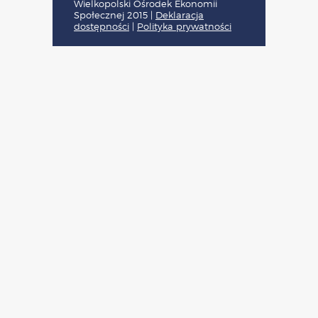
Wielkopolski Ośrodek Ekonomii
Społecznej 2015
|
Deklaracja
dostępności
|
Polityka prywatności