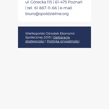
ul. Górecka 115 | 61-475 Poznań
| tel.: 61 887-11-66 | e-mail:
biuro@spoldzielnie.org
Wielkopolski Ośrodek Ekonomii
Społecznej 2015
|
Deklaracja
dostępności
|
Polityka prywatności