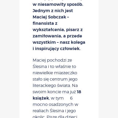
w niesamowity sposób.
Jednym z nich jest
Maciej Sobczak –
finansista z
wykształcenia, pisarz z
zamiłowania, a przede
wszystkim – nasz kolega
i inspirujący człowiek.
Maciej pochodzi ze
Ślesina i to właśnie to
niewielkie miasteczko
stało się centrum jego
literackiego świata. Na
18
swoim koncie ma już
książek
, w tym 6
mocno osadzonych w
realiach Ślesina i jego
okolic. Pisze dla dzieci,