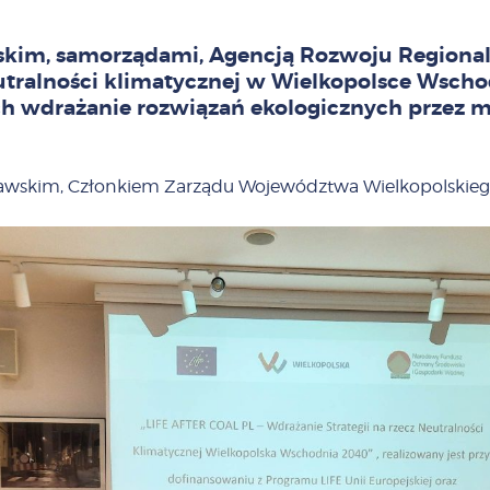
im, samorządami, Agencją Rozwoju Regionaln
ralności klimatycznej w Wielkopolsce Wschodn
ch wdrażanie rozwiązań ekologicznych przez m
wskim, Członkiem Zarządu Województwa Wielkopolskiego w