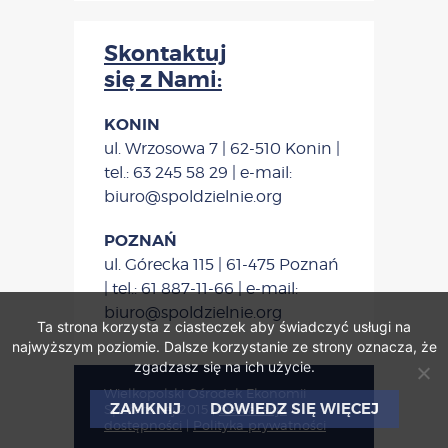
Skontaktuj
się z Nami:
KONIN
ul. Wrzosowa 7 | 62-510 Konin |
tel.: 63 245 58 29 | e-mail:
biuro@spoldzielnie.org
POZNAŃ
ul. Górecka 115 | 61-475 Poznań
| tel.: 61 887-11-66 | e-mail:
biuro@spoldzielnie.org
Ta strona korzysta z ciasteczek aby świadczyć usługi na
najwyższym poziomie. Dalsze korzystanie ze strony oznacza, że
zgadzasz się na ich użycie.
Wielkopolski Ośrodek Ekonomii
ZAMKNIJ
DOWIEDZ SIĘ WIĘCEJ
Społecznej 2015
|
Deklaracja
dostępności
|
Polityka prywatności