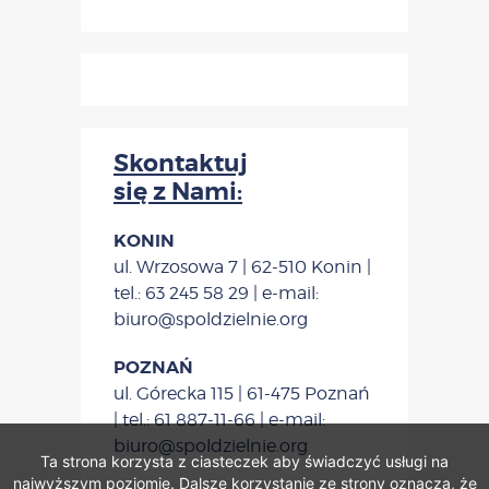
Skontaktuj
się z Nami:
KONIN
ul. Wrzosowa 7 | 62-510 Konin |
tel.: 63 245 58 29 | e-mail:
biuro@spoldzielnie.org
POZNAŃ
ul. Górecka 115 | 61-475 Poznań
| tel.: 61 887-11-66 | e-mail:
biuro@spoldzielnie.org
Ta strona korzysta z ciasteczek aby świadczyć usługi na
najwyższym poziomie. Dalsze korzystanie ze strony oznacza, że