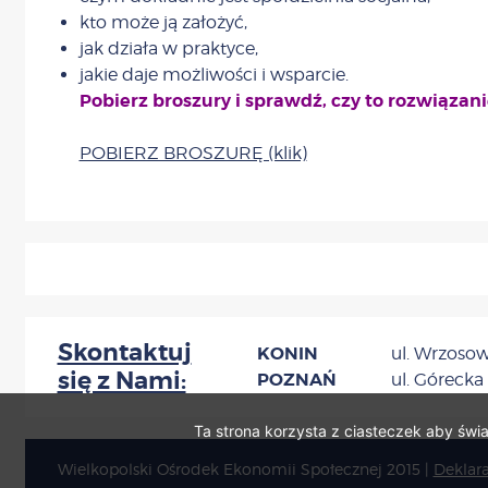
kto może ją założyć,
jak działa w praktyce,
jakie daje możliwości i wsparcie.
Pobierz broszury i sprawdź, czy to rozwiązani
POBIERZ BROSZURĘ (klik)
Skontaktuj
KONIN
ul. Wrzosowa
się z Nami:
POZNAŃ
ul. Górecka 
Ta strona korzysta z ciasteczek aby świ
Wielkopolski Ośrodek Ekonomii Społecznej 2015
|
Deklar