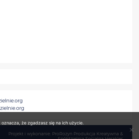
ielnie.org
zielnie.org
 oznacza, że zgadzasz się na ich użycie.
Projekt i wykonanie: ProRozyn Produkcja Kreatywna &
Spółdzielnia Socjalna Herakles