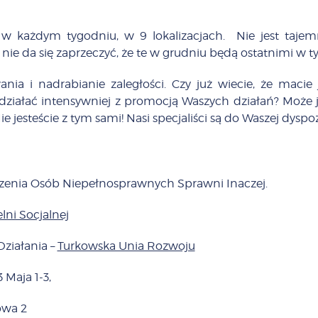
w każdym tygodniu, w 9 lokalizacjach. Nie jest tajem
nie da się zaprzeczyć, że te w grudniu będą ostatnimi w ty
nia i nadrabianie zaległości. Czy już wiecie, że maci
zadziałać intensywniej z promocją Waszych działań? Może
 jesteście z tym sami! Nasi specjaliści są do Waszej dyspoz
yszenia Osób Niepełnosprawnych Sprawni Inaczej.
lni Socjalnej
Działania –
Turkowska Unia Rozwoju
 3 Maja 1-3,
owa 2